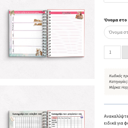
Όνομα στο
Κωδικός πρ
Κατηγορίες
Μάρκα:
Hap
Ανακαλύψτε
ειδικά για 