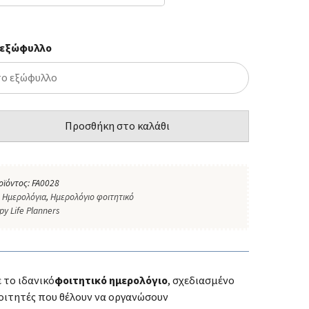
 εξώφυλλο
Προσθήκη στο καλάθι
οϊόντος:
FA0028
:
Ημερολόγια
,
Ημερολόγιο φοιτητικό
py Life Planners
 το ιδανικό
φοιτητικό ημερολόγιο
, σχεδιασμένο
φοιτητές που θέλουν να οργανώσουν