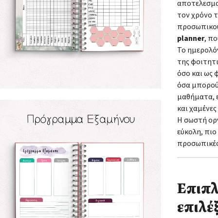
αποτελεσμα
τον χρόνο τ
προσωπικού
planner
, π
Το ημερολό
της φοιτητι
όσο και ως 
όσα μπορού
μαθήματα, ε
και χαμένες
Η σωστή ορ
εύκολη, πιο
προσωπικές
Επιπλ
επιλέξ