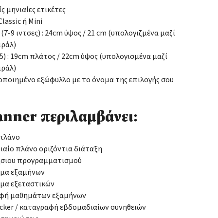
ίς μηνιαίες ετικέτες
lassic ή Mini
: (7-9 ιντσες) : 24cm ύψος / 21 cm (υπολογιζμένα μαζί
ιράλ)
(Α5) : 19cm πλάτος / 22cm ύψος (υπολογισμένα μαζί
ιράλ)
οιημένο εξώφυλλο με το όνομα της επιλογής σου
anner περιλαμβάνει:
 πλάνο
αίο πλάνο οριζόντια διάταξη
ήσιου προγραμματισμού
μα εξαμήνων
μα εξεταστικών
φή μαθημάτων εξαμήνων
acker / καταγραφή εβδομαδιαίων συνηθειών