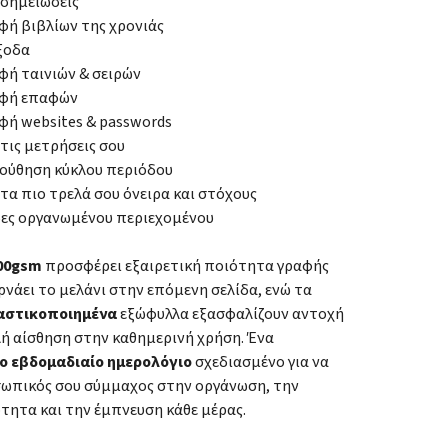
 σημειώσεις
ή βιβλίων της χρονιάς
ξοδα
ή ταινιών & σειρών
φή επαφών
ή websites & passwords
 τις μετρήσεις σου
ούθηση κύκλου περιόδου
 τα πιο τρελά σου όνειρα και στόχους
δες οργανωμένου περιεχομένου
100gsm
προσφέρει εξαιρετική ποιότητα γραφής
ρνάει το μελάνι στην επόμενη σελίδα, ενώ τα
αστικοποιημένα
εξώφυλλα εξασφαλίζουν αντοχή
λή αίσθηση στην καθημερινή χρήση. Ένα
ο εβδομαδιαίο ημερολόγιο
σχεδιασμένο για να
οσωπικός σου σύμμαχος στην οργάνωση, την
τητα και την έμπνευση κάθε μέρας.