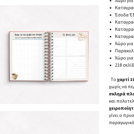
Χώρο για
Καταγραφ
Έσοδα Έ
Καταγραφ
Καταγρα
Καταγραφ
Χώρο για
Παρακολ
Χώρο για
218 σελί
Το
χαρτί 
χωρίς να πε
σκληρά πλ
και πολυτε
χειροποίητ
γίνει ο πρ
παραγωγικό