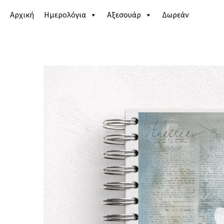
Αρχική
Ημερολόγια
Αξεσουάρ
Δωρεάν
Αρχική σελίδα
/
Κατάστημα
/
Ημερολόγια
/
Εκπαιδε