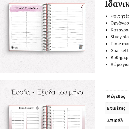
Ιδανικ
Φοιτητές
Οργάνωσ
Καταγραφ
Study pl
Time man
Goal set
Καθημερι
Δώρο για
Μέγεθος
Ετικέτες
Σπιράλ