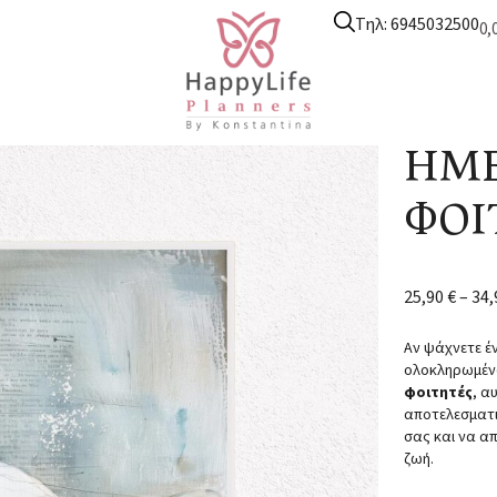
Τηλ: 6945032500
0,
υτικά ημερολόγια
/
Ημερολόγιο φοιτητικό
/ ΗΜΕΡΟΛΟΓΙΟ ΦΟΙΤ
ΗΜΕ
ΦΟΙ
25,90
€
–
34
Αν ψάχνετε έ
ολοκληρωμέν
φοιτητές
, α
αποτελεσματι
σας και να α
ζωή.