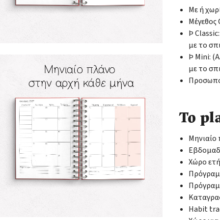
Με ή χωρ
Μέγεθος C
Þ Classic
με το σπ
Þ Mini: 
με το σπ
Προσωποπ
Το pl
Μηνιαίο
Εβδομαδι
Χώρο ετ
Πρόγραμ
Πρόγραμ
Καταγρα
Habit tr