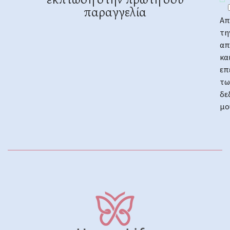
έκπτωση στην πρώτη σου
παραγγελία
Απ
τη
απ
κα
επ
τω
δε
μο