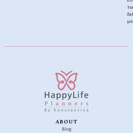
επ
τω
δε
μο
ABOUT
Blog