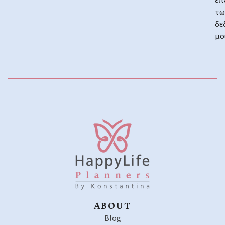
επ
τω
δε
μο
ABOUT
Blog