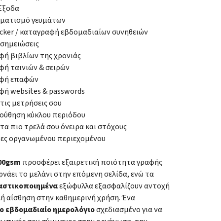
Έξοδα
ματισμό γευμάτων
acker / καταγραφή εβδομαδιαίων συνηθειών
 σημειώσεις
ή βιβλίων της χρονιάς
ή ταινιών & σειρών
φή επαφών
ή websites & passwords
 τις μετρήσεις σου
ούθηση κύκλου περιόδου
 τα πιο τρελά σου όνειρα και στόχους
δες οργανωμένου περιεχομένου
100gsm
προσφέρει εξαιρετική ποιότητα γραφής
ρνάει το μελάνι στην επόμενη σελίδα, ενώ τα
αστικοποιημένα
εξώφυλλα εξασφαλίζουν αντοχή
λή αίσθηση στην καθημερινή χρήση. Ένα
ο εβδομαδιαίο ημερολόγιο
σχεδιασμένο για να