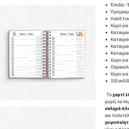
Έσοδα - 
Προγραμ
Habit tr
Χώρο για
Καταγραφ
Καταγραφ
Καταγρα
Καταγραφ
Χώρο για
Παρακολ
Χώρο για
310 σελί
Το
χαρτί 
χωρίς να πε
σκληρά πλ
και πολυτε
χειροποίητ