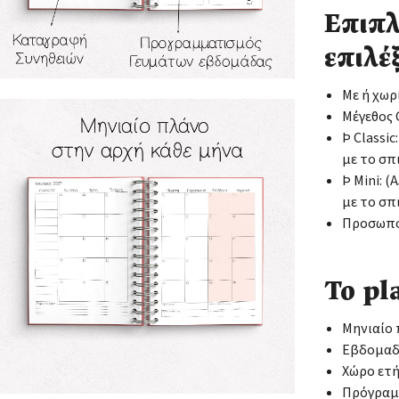
Επιπλ
επιλέξ
Με ή χωρ
Μέγεθος C
Þ Classic
με το σπ
Þ Mini: 
με το σπ
Προσωποπ
Το pl
Μηνιαίο
Εβδομαδ
Χώρο ετ
Πρόγραμ