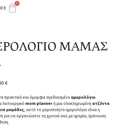
00
€
ΡΟΛΟΓΙΟ ΜΑΜΑΣ
1
,90
€
να πρακτικό και όμορφα σχεδιασμένο
ημερολόγιο
να λειτουργικό
mom planner
ή μια ολοκληρωμένη
ατζέντα
για μαμάδες
, αυτό το χειροποίητο ημερολόγιο είναι η
γή για να οργανώσετε τη χρονιά σας με ηρεμία, έμπνευση
θεση.