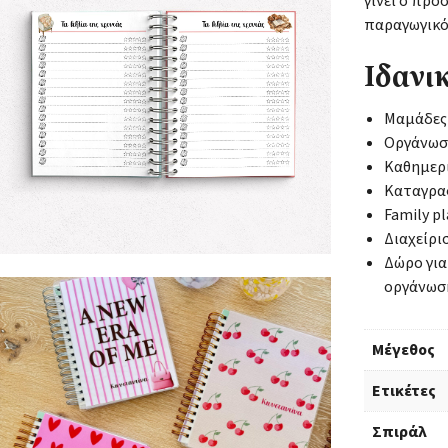
γίνει ο πρ
παραγωγικό
Ιδανικ
Μαμάδες 
Οργάνωσ
Καθημερι
Καταγρα
Family p
Διαχείρι
Δώρο για
οργάνωσ
Μέγεθος
Ετικέτες
Σπιράλ