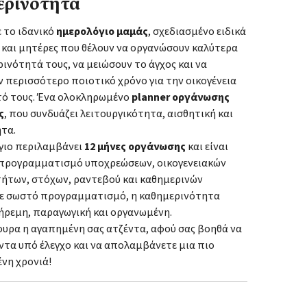
ερινότητα
 το ιδανικό
ημερολόγιο μαμάς
, σχεδιασμένο ειδικά
ς και μητέρες που θέλουν να οργανώσουν καλύτερα
ινότητά τους, να μειώσουν το άγχος και να
 περισσότερο ποιοτικό χρόνο για την οικογένεια
υτό τους. Ένα ολοκληρωμένο
planner οργάνωσης
ς
, που συνδυάζει λειτουργικότητα, αισθητική και
τα.
γιο περιλαμβάνει
12 μήνες οργάνωσης
και είναι
α προγραμματισμό υποχρεώσεων, οικογενειακών
ήτων, στόχων, ραντεβού και καθημερινών
Με σωστό προγραμματισμό, η καθημερινότητα
 ήρεμη, παραγωγική και οργανωμένη.
γουρα η αγαπημένη σας ατζέντα, αφού σας βοηθά να
ντα υπό έλεγχο και να απολαμβάνετε μια πιο
νη χρονιά!