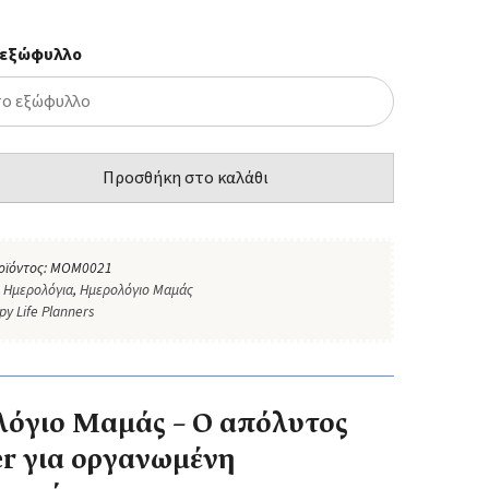
 εξώφυλλο
Προσθήκη στο καλάθι
οϊόντος:
MOM0021
:
Ημερολόγια
,
Ημερολόγιο Μαμάς
py Life Planners
όγιο Μαμάς – Ο απόλυτος
r για οργανωμένη