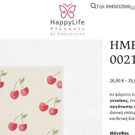
Τηλ: 6945032500
0,
nners
/
Ημερολόγιο Μαμάς
/ ΗΜΕΡΟΛΟΓΙΟ ΜΑΜΑΣ 0021
ΗΜΕ
002
26,90
€
–
35
Αν ψάχνετε έ
γυναίκας
, έ
οργάνωσης 
ιδανική επιλο
και θετική διά
Μέγεθος