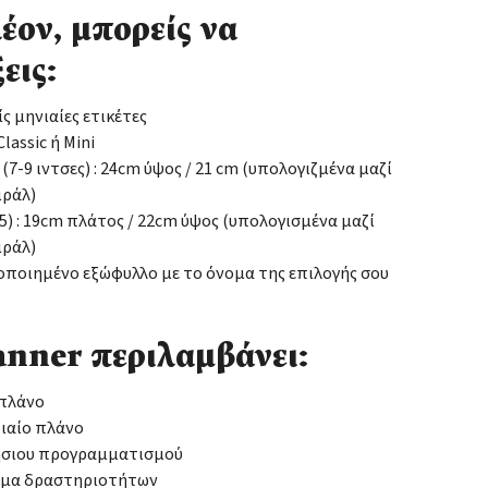
έον, μπορείς να
εις:
ίς μηνιαίες ετικέτες
lassic ή Mini
: (7-9 ιντσες) : 24cm ύψος / 21 cm (υπολογιζμένα μαζί
ιράλ)
(Α5) : 19cm πλάτος / 22cm ύψος (υπολογισμένα μαζί
ιράλ)
οιημένο εξώφυλλο με το όνομα της επιλογής σου
anner περιλαμβάνει:
 πλάνο
ιαίο πλάνο
ήσιου προγραμματισμού
μα δραστηριοτήτων