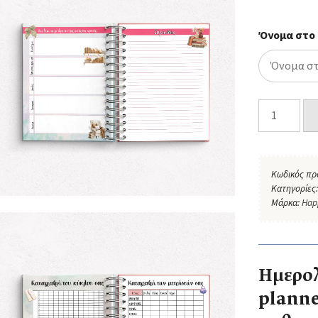
Όνομα στο
Κωδικός πρ
Κατηγορίες
Μάρκα:
Hap
Ημερολ
planne