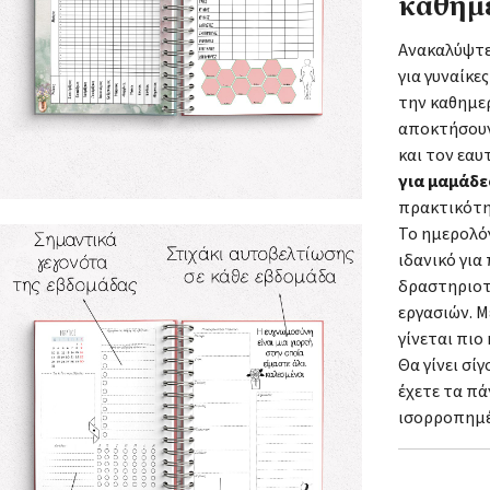
καθημ
Ανακαλύψτε
για γυναίκε
την καθημερ
αποκτήσουν
και τον εα
για μαμάδε
πρακτικότη
Το ημερολό
ιδανικό γι
δραστηριοτ
εργασιών. 
γίνεται πιο
Θα γίνει σί
έχετε τα πά
ισορροπημέ