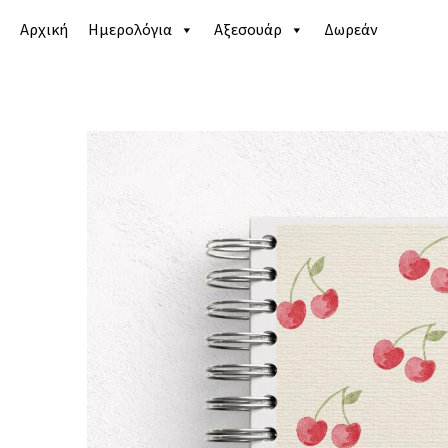
Αρχική
Ημερολόγια
Αξεσουάρ
Δωρεάν
Αρχική σελίδα
/
Κατάστημα
/
Ημερολόγια
/
Life pla