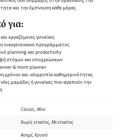
οσωπικός σου σύμμαχος στην οργάνωση, την
τητα και την έμπνευση κάθε μέρας.
ό για:
και εργαζόμενες γυναίκες
η οικογενειακού προγράμματος
νό planning και productivity
φή στόχων και υποχρεώσεων
lanner & mom planner
ση χρόνου και ισορροπία καθημερινότητας
 νέες μαμάδες ή γυναίκες που αγαπούν την
η
Classic, Mini
Χωρίς ετικέτες, Με ετικέτες
Ασημί, Χρυσό